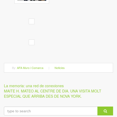
By:
AFA Muro i Comarca
|
Noticies
Navegación
Previous
La memoria: una red de conexiones
Post
Next
MAITE H. MATEO AL CENTRE DE DIA. UNA VISITA MOLT
de
Post
ESPECIAL QUE ARRIBA DES DE NOVA YORK.
entradas